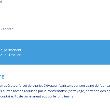
d:
u vendredi
in, permanent
e 21.50$/heure
TE
 opérateur(trice) de chariot élévateur (cariste) pour son usine de fabri
es autres tâches requises par le contremaître (nettoyage, entretien des é
écuritaire. Poste permanent et pour le long terme.