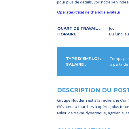
pour plus de détails, voir notre lien indee
Opérateu(trice) de chariot élévateur
Jour
QUART DE TRAVAIL :
Du lundi a
HORAIRE :
Temps ple
TYPE D’EMPLOI :
à partir d
SALAIRE :
DESCRIPTION DU POS
Groupe Noddem est à la recherche d’un(e)
élévateur à fourches à opérer, plus tout
Milieu de travail dynamique, agréable, s